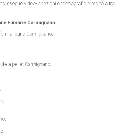
 gas, esegue video-ispezioni e termografie e molto altro
anne Fumarie Carmignano:
 forni a legna Carmignano,
tufe a pellet Carmignano,
,
no,
no,
o,