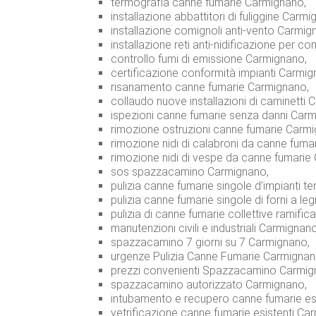
termografia canne fumarie Carmignano,
installazione abbattitori di fuliggine Carmi
installazione comignoli anti-vento Carmig
installazione reti anti-nidificazione per c
controllo fumi di emissione Carmignano,
certificazione conformità impianti Carmig
risanamento canne fumarie Carmignano,
collaudo nuove installazioni di caminetti 
ispezioni canne fumarie senza danni Car
rimozione ostruzioni canne fumarie Carm
rimozione nidi di calabroni da canne fuma
rimozione nidi di vespe da canne fumarie
sos spazzacamino Carmignano,
pulizia canne fumarie singole d’impianti te
pulizia canne fumarie singole di forni a l
pulizia di canne fumarie collettive ramifi
manutenzioni civili e industriali Carmignano
spazzacamino 7 giorni su 7 Carmignano,
urgenze Pulizia Canne Fumarie Carmignan
prezzi convenienti Spazzacamino Carmig
spazzacamino autorizzato Carmignano,
intubamento e recupero canne fumarie es
vetrificazione canne fumarie esistenti Ca