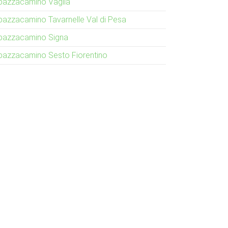
pazzacamino Vaglia
pazzacamino Tavarnelle Val di Pesa
pazzacamino Signa
pazzacamino Sesto Fiorentino