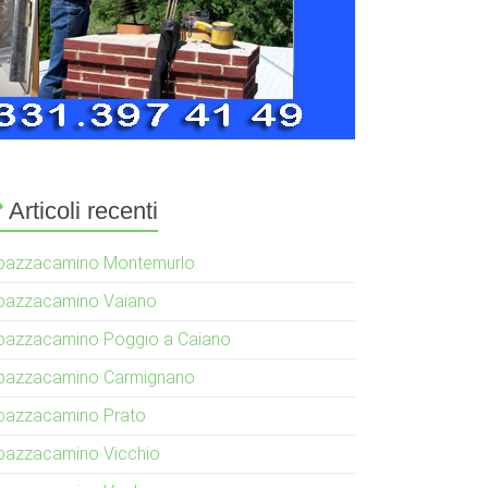
Articoli recenti
pazzacamino Montemurlo
pazzacamino Vaiano
pazzacamino Poggio a Caiano
pazzacamino Carmignano
pazzacamino Prato
pazzacamino Vicchio