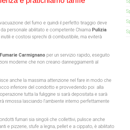
ienza e pratichiamo tariffe
S
S
S
vacuazione del fumo e quindi il perfetto tiraggio deve
e da personale abilitato e competente Chiama
Pulizia
S
nutili e costosi sprechi di combustibile, ma eviterà
e Fumarie Carmignano
per un servizio rapido, eseguito
zioni moderne che non creano danneggiamenti al
tisce anche la massima attenzione nel fare in modo che
imbocco inferiore del condotto e provvedendo poi alla
perazione tutta la fuliggine si sarà depositata e sarà
rrà rimossa lasciando l’ambiente interno perfettamente
ondotti fumari sia singoli che collettivi, pulisce anche
nti e pizzerie, stufe a legna, pellet e a cippato, è abilitato