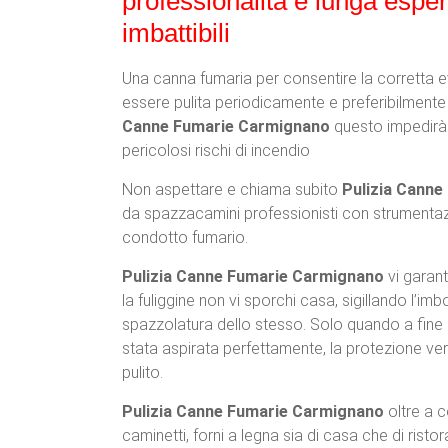
professionalità e lunga esper
imbattibili
Una canna fumaria per consentire la corretta e
essere pulita periodicamente e preferibilment
Canne Fumarie Carmignano
questo impedirà i
pericolosi rischi di incendio
Non aspettare e chiama subito
Pulizia Cann
da spazzacamini professionisti con strumenta
condotto fumario.
Pulizia Canne Fumarie Carmignano
vi garan
la fuliggine non vi sporchi casa, sigillando l’
spazzolatura dello stesso. Solo quando a fine o
stata aspirata perfettamente, la protezione ve
pulito.
Pulizia Canne Fumarie Carmignano
oltre a c
caminetti, forni a legna sia di casa che di ristora