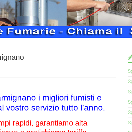
mignano
S
S
S
mignano i migliori fumisti e
S
 vostro servizio tutto l’anno.
S
pi rapidi, garantiamo alta
S